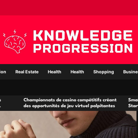
ion
Real Estate
Health
Health
Shopping
Busine
ionnats de casino compétitifs créant
Small Office Rental S
pportunités de jeu virtuel palpitantes
Startups and Growin