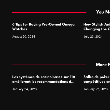
t
i
You Ma
o
6 Tips for Buying Pre-Owned Omega
How Stylish An
n
Watches
Changing the G
Design
August 20, 2024
July 23, 2024
More 
Les systèmes de casino basés sur l’IA
Salles de poker
améliorent les recommandations de
compétitives e
jeu personnalisées
interactions de
January 24, 2026
January 22, 2026