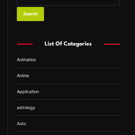
e
a
r
c
h
f
List Of Categories
o
r
Animation
:
Anime
Application
astrology
Auto