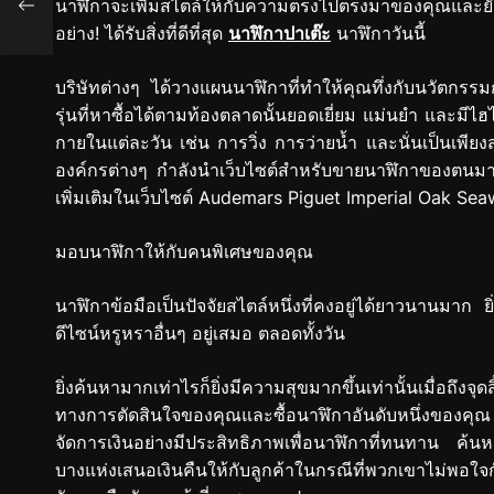
นาฬิกาจะเพิ่มสไตล์ให้กับความตรงไปตรงมาของคุณและยั
row’s
อย่าง! ได้รับสิ่งที่ดีที่สุด
นาฬิกาปาเต๊ะ
นาฬิกาวันนี้
บริษัทต่างๆ ได้วางแผนนาฬิกาที่ทำให้คุณทึ่งกับนวัตกรร
รุ่นที่หาซื้อได้ตามท้องตลาดนั้นยอดเยี่ยม แม่นยำ และมีไ
กายในแต่ละวัน เช่น การวิ่ง การว่ายน้ำ และนั่นเป็นเพียง
องค์กรต่างๆ กำลังนำเว็บไซต์สำหรับขายนาฬิกาของตนมาส
เพิ่มเติมในเว็บไซต์ Audemars Piguet Imperial Oak S
มอบนาฬิกาให้กับคนพิเศษของคุณ
นาฬิกาข้อมือเป็นปัจจัยสไตล์หนึ่งที่คงอยู่ได้ยาวนานมาก ย
ดีไซน์หรูหราอื่นๆ อยู่เสมอ ตลอดทั้งวัน
ยิ่งค้นหามากเท่าไรก็ยิ่งมีความสุขมากขึ้นเท่านั้นเมื่อถึง
ทางการตัดสินใจของคุณและซื้อนาฬิกาอันดับหนึ่งของคุณ ท้าย
จัดการเงินอย่างมีประสิทธิภาพเพื่อนาฬิกาที่ทนทาน ค้นหาใ
บางแห่งเสนอเงินคืนให้กับลูกค้าในกรณีที่พวกเขาไม่พอใจ