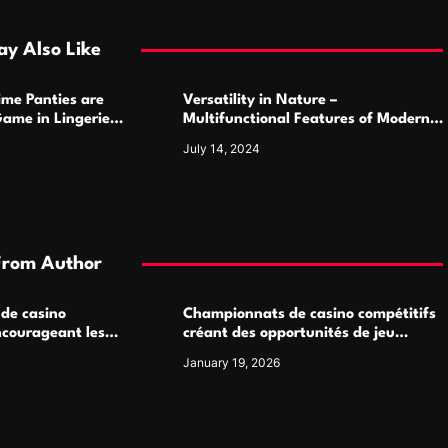
y Also Like
ime Panties are
Versatility in Nature –
ame in Lingerie
Multifunctional Features of Modern
Camping Cutlery Sets
July 14, 2024
From Author
 de casino
Championnats de casino compétitifs
ncourageant les
créant des opportunités de jeu
 jeu multijoueur
virtuel palpitantes
January 19, 2026