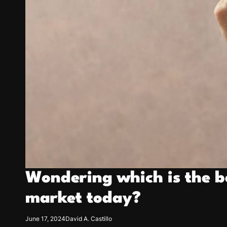
g
r
e
s
s
i
o
n
Wondering which is the b
market today?
June 17, 2024
David A. Castillo