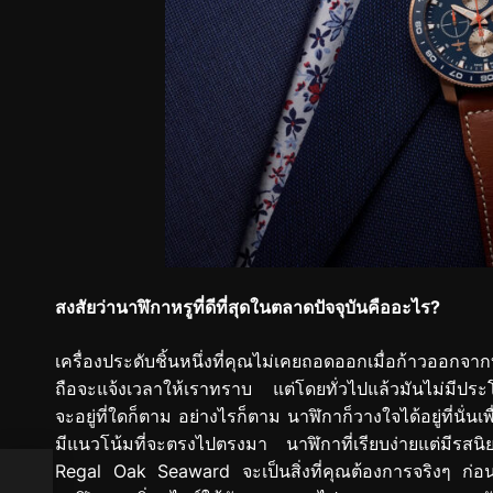
สงสัยว่านาฬิกาหรูที่ดีที่สุดในตลาดปัจจุบันคืออะไร?
เครื่องประดับชิ้นหนึ่งที่คุณไม่เคยถอดออกเมื่อก้าวออกจ
ถือจะแจ้งเวลาให้เราทราบ แต่โดยทั่วไปแล้วมันไม่มีประโ
จะอยู่ที่ใดก็ตาม อย่างไรก็ตาม นาฬิกาก็วางใจได้อยู่ที่นั่
มีแนวโน้มที่จะตรงไปตรงมา นาฬิกาที่เรียบง่ายแต่มีรส
Regal Oak Seaward จะเป็นสิ่งที่คุณต้องการจริงๆ ก่อน